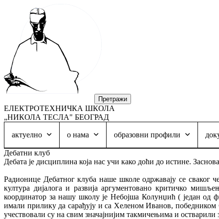
ЕЛЕКТРОТЕХНИЧКА ШКОЛА
„НИКОЛА ТЕСЛА" БЕОГРАД
актуелно
о нама
образовни профили
док
Дебатни клуб
Дебата је дисциплина која нас учи како доћи до истине. Заснов
Радионице Дебатног клуба наше школе одржавају се сваког че
култура дијалога и развија аргументовано критичко мишље
координатор за нашу школу је Небојша Колунџић ( један од ф
имали прилику да сарађују и са Хеленом Иванов, победником
учествовали су на свим значајнијим такмичењима и остварили з