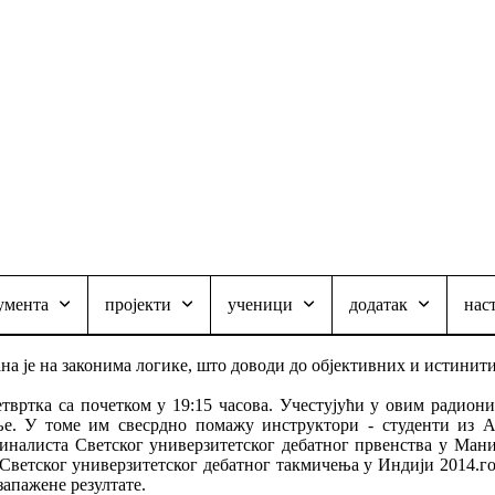
умента
пројекти
ученици
додатак
нас
ана је на законима логике, што доводи до објективних и истинит
твртка са почетком у 19:15 часова. Учестујући у овим радион
ње. У томе им свесрдно помажу инструктори - студенти из А
иналиста Светског универзитетског дебатног првенства у Мани
 Светског универзитетског дебатног такмичења у Индији 2014.г
апажене резултате.