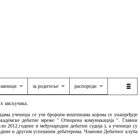
тавници
за родитеље
распореди
их закључака.
ицама ученици се уче бројним вештинама којима се унапређује
кадемске дебатне мреже " Отворена комуникација ". Главни
ли 2012.године и међународни дебатни судија ), а ученици су
одине и другим успешним дебатерима. Чланови Дебатног клуба