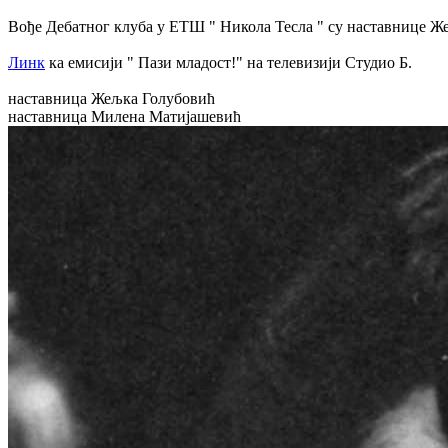
Вође Дебатног клуба у ЕТШ " Никола Тесла " су наставнице 
Линк
ка емисији " Пази младост!" на телевизији Студио Б.
наставница Жељка Голубовић
наставница Милена Матијашевић