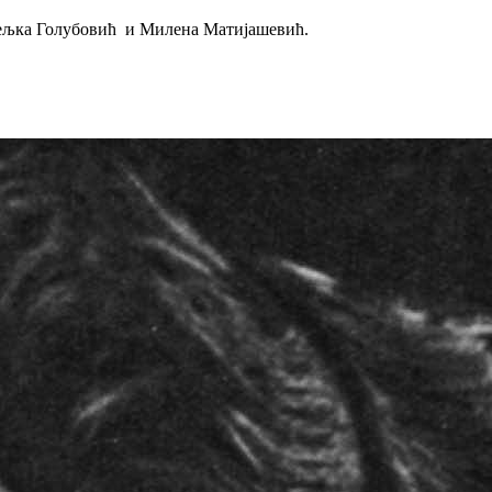
Жељка Голубовић и Милена Матијашевић.