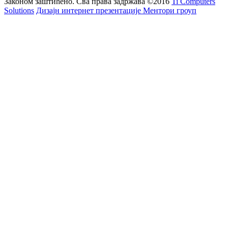
Законом заштићено. Сва права задржава
©2016
Ti Computers
Solutions
Дизајн интернет презентације Ментори гроуп