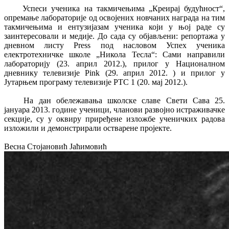
Успеси ученика на такмичењима „Креирај будућност“,
опремање лабораторије од освојених новчаних награда на тим
такмичењима и ентузијазам ученика који у њој раде су
заинтересовали и медије. До сада су објављени: репортажа у
дневном листу Press под насловом Успех ученика
електротехничке школе „Никола Тесла“: Сами направили
лабораторију (23. април 2012.), прилог у Националном
дневнику телевизије Pink (29. април 2012. ) и прилог у
Јутарњем програму телевизије РТС 1 (20. мај 2012.).
На дан обележавања школске славе Свети Сава 25.
јануара 2013. године ученици, чланови развојно истраживачке
секције, су у оквиру приређене изложбе ученичких радова
изложили и демонстрирали остварене пројекте.
Весна Стојановић Јаћимовић