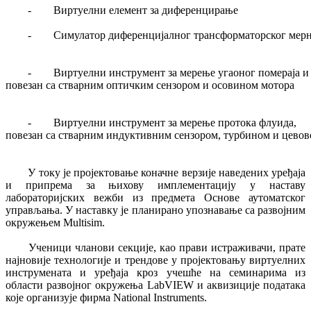
- Виртуелни елемент за диференцирање
-        Симулатор диференцијалног трансформаторског мерн
-        Виртуелни инструмент за мерење угаоног помераја и 
повезан са стварним оптичким сензором и осовином мотора 
-        Виртуелни инструмент за мерење протока флуида,

повезан са стварним индуктивним сензором, турбином и цевовод
У току је пројектовање коначне верзије наведених уређаја
и припрема за њихову имплементацију у наставу
лабораторијских вежби из предмета Основе аутоматског
управљања. У наставку је планирано упознавање са развојним
окружењем Multisim.
Ученици чланови секције, као прави истраживачи, прате
најновије технологије и трендове у пројектовању виртуелних
инструмената и уређаја кроз учешће на семинарима из
области развојног окружења LabVIEW и аквизиције података
које организује фирма National Instruments.