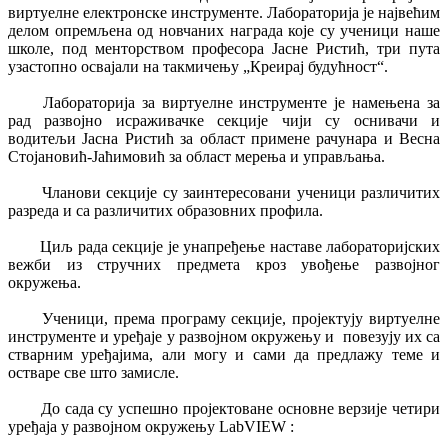
виртуелне електронске инструменте. Лабораторија је највећим
делом опремљена од новчаних награда које су ученици наше
школе, под менторством професора Јасне Ристић, три пута
узастопно освајали на такмичењу „Креирај будућност“.
Лабораторија за виртуелне инструменте је намењена за
рад развојно исраживачке секције чији су оснивачи и
водитељи Јасна Ристић за област примене рачунара и Весна
Стојановић-Јаћимовић за област мерења и управљања.
Чланови секције су заинтересовани ученици различитих
разреда и са различитих образовних профила.
Циљ рада секције је унапређење наставе лабораторијских
вежби из стручних предмета кроз увођење развојног
окружења.
Ученици, према програму секције, пројектују виртуелне
инструменте и уређаје у развојном окружењу и повезују их са
стварним уређајима, али могу и сами да предлажу теме и
остваре све што замисле.
До сада су успешно пројектоване основне верзије четири
уређаја у развојном окружењу LabVIEW :