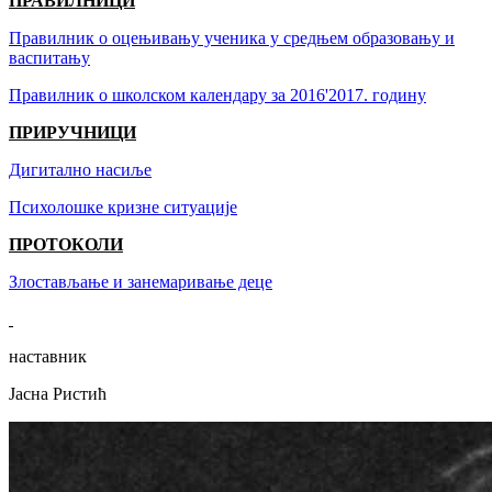
ПРАВИЛНИЦИ
Правилник о оцењивању ученика у средњем образовању и
васпитању
Правилник о школском календару за 2016'2017. годину
ПРИРУЧНИЦИ
Дигитално насиље
Психолошке кризне ситуације
ПРОТОКОЛИ
Злостављање и занемаривање деце
наставник
Јасна Ристић