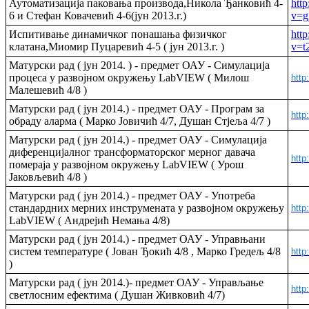
Аутоматизација паковања производа,Никола Ђанковић 4-
htt
6 и Стефан Ковачевић 4-6(јун 2013.г.)
v=g
Испитивање динамичког понашања физичког
htt
клатана,Миомир Пуцаревић 4-5 ( јун 2013.г. )
v=t
Матурски рад ( јун 2014. ) - предмет ОАУ - Симулација
процеса у развојном окружењу LabVIEW ( Милош
http
Мaлешевић 4/8 )
Матурски рад ( јун 2014.) - предмет ОАУ - Програм за
http
обраду аларма ( Марко Јовичић 4/7, Душан Стјеља 4/7 )
Матурски рад ( јун 2014.) - предмет ОАУ - Симулација
диференцијалног трансформаторског мерног давача
http
помераја у развојном окружењу LabVIEW ( Урош
Јаковљевић 4/8 )
Матурски рад ( јун 2014.) - предмет ОАУ - Употреба
стандардних мерних инструмената у развојном окружењу
http
LabVIEW ( Андрејић Немања 4/8)
Матурски рад ( јун 2014.) - предмет ОАУ - Управњани
систем температуре ( Јован Ђокић 4/8 , Марко Гредељ 4/8
http
)
Матурски рад ( јун 2014.)- предмет ОАУ - Управљање
http
светлосним ефектима ( Душан Живковић 4/7)