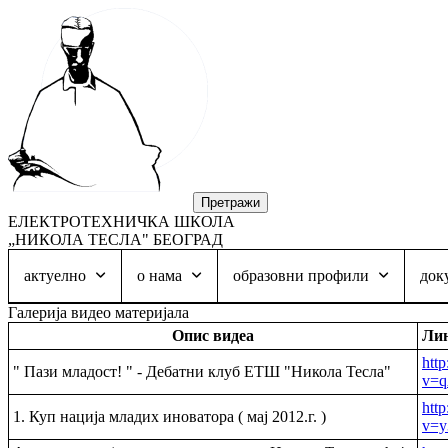
ЕЛЕКТРОТЕХНИЧКА ШКОЛА
„НИКОЛА ТЕСЛА" БЕОГРАД
актуелно
о нама
образовни профили
док
Галерија видео материјала
Oпис видеа
Ли
htt
" Пази младост! " - Дебатни клуб ЕТШ "Никола Тесла"
v=
htt
1. Куп нација младих иноватора ( мај 2012.г. )
v=y