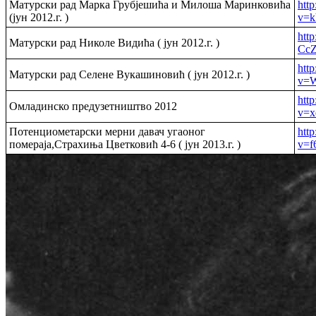
Матурски рад Марка Грубјешића и Милоша Маринковића
htt
(јун 2012.г. )
v=k
htt
Матурски рад Николе Видића ( јун 2012.г. )
CcZ
htt
Матурски рад Селене Вукашиновић ( јун 2012.г. )
v=
htt
Омладинско предузетништво 2012
v=x
Потенциометарски мерни давач угаоног
htt
помераја,Страхиња Цветковић 4-6 ( јун 2013.г. )
v=f