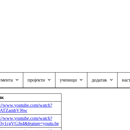
умента
пројекти
ученици
додатак
нас
нк
p://www.youtube.com/watch?
qATZamhVJ6w
p://www.youtube.com/watch?
3y1cgVGJn4&feature=youtu.be