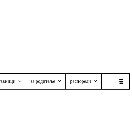
тавници
за родитеље
распореди