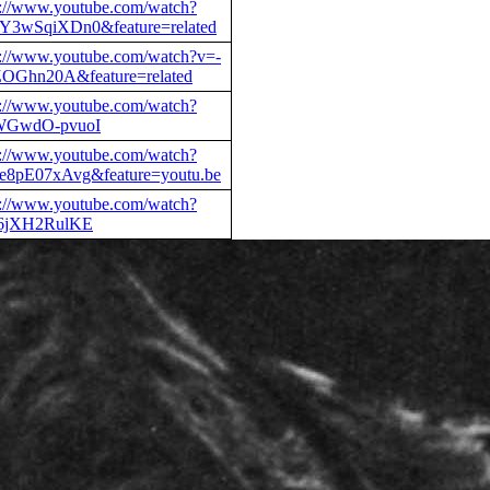
p://www.youtube.com/watch?
Y3wSqiXDn0&feature=related
p://www.youtube.com/watch?v=-
OGhn20A&feature=related
p://www.youtube.com/watch?
WGwdO-pvuoI
p://www.youtube.com/watch?
e8pE07xAvg&feature=youtu.be
p://www.youtube.com/watch?
6jXH2RulKE