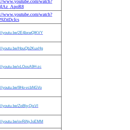
p://www.youtube.com/watch?
jIAz_ApoR8
p://www.youtube.com/watch?
29ZttDcIcs
://youtu.be/2E4bxwQlKVY
://youtu.be/HpuQb2KuxHg
://youtu.be/xLOosA9H-zc
://youtu.be/9Ho-vcbNGVo
://youtu.be/Zp8fg-QjsVI
://youtu.be/ovRiNyJoEMM