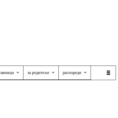
тавници
за родитеље
распореди