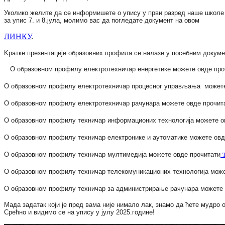
Уколико желите да се информишете о упису у први разред наше школе у
за упис 7. и 8.јула, молимо вас да погледате документ на овом
ЛИНКУ
.
Kратке презентације образовних профила се налазе у посебним докуме
О образовном профилу
електротехничар енергетике
можете овде про
О образовном профилу
електротехничар процесног управљања
можете
О образовном профилу
електротехничар рачунара
можете овде прочит
О образовном профилу
техничар информационих технологија
можете о
О образовном профилу
техничар електронике и аутоматике
можете овд
О образовном профилу
техничар мултимедија
можете овде прочитати
О образовном профилу
техничар телекомуникационих технологија
може
О образовном профилу
техничар за администрирање рачунара
можете 
Мада задатак који је пред вама није нимало лак, знамо да ћете мудро 
Срећно и видимо се на упису у јулу 2025.године!