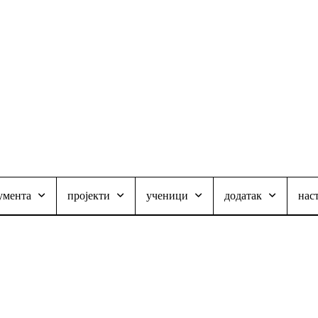
умента
пројекти
ученици
додатак
нас